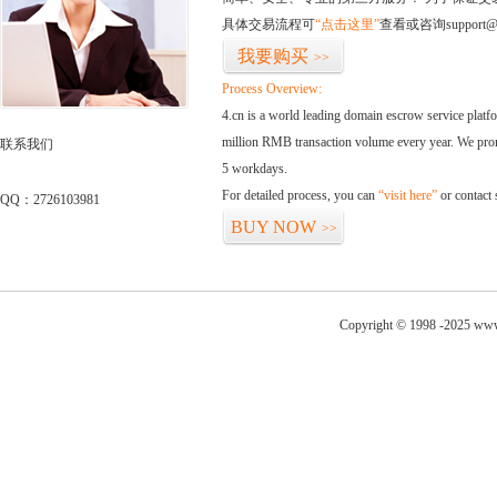
具体交易流程可
“点击这里”
查看或咨询support@
我要购买
>>
Process Overview:
4.cn is a world leading domain escrow service plat
million RMB transaction volume every year. We promi
联系我们
5 workdays.
For detailed process, you can
“visit here”
or contact
QQ：2726103981
BUY NOW
>>
Copyright © 1998 -2025 www