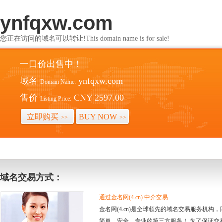
ynfqxw.com
您正在访问的域名可以转让!This domain name is for sale!
一口价出售中！
域名
ynfqxw.com
Domain Name:
售价
CNY 2597.00
Listing Price:
立即购买
BUY NOW
>>
>>
域名交易方式：
通过金名网(4.cn) 中介交易
金名网(4.cn)是全球领先的域名交易服务机
简单、安全、专业的第三方服务！ 为了保证交